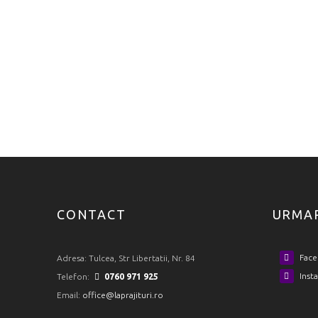
CONTACT
URMA
Face
Adresa:
Tulcea, Str Libertatii, Nr. 84
Inst
Telefon:
0760 971 925
Email:
office@laprajituri.ro