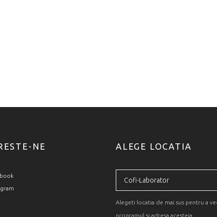
RESTE-NE
ALEGE LOCATIA
book
agram
Alegeti locatia de mai sus pentru a v
programul si adresa acesteia.